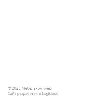
Услуги
Каталог
Разработка дизайн-проекта
Акции
Выезд замерщика
Недорогие кухн
Сборка кухни
МДФ
ЛДСП
Классика
Современные
© 2026 Мебелькомплект
Угловые
Cайт разработан в Logicloud
Массив
Эмаль