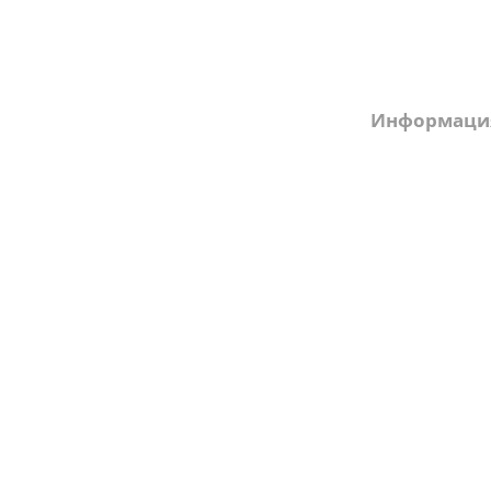
Компания
Информаци
О компании
Вопрос-ответ
и
Производство
Оплата
Сертификаты
Рассрочка
Доставка
Гарантия
Статьи