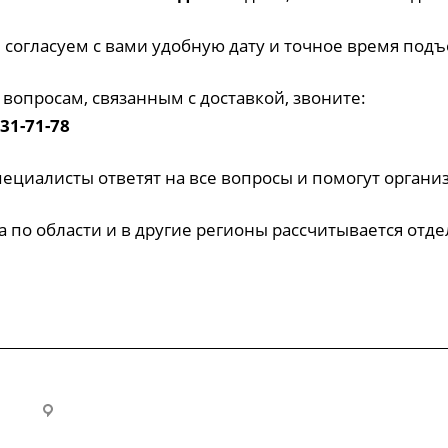
 согласуем с вами удобную дату и точное время под
 вопросам, связанным с доставкой, звоните:
631-71-78
ециалисты ответят на все вопросы и помогут организ
а по области и в другие регионы рассчитывается отд
г. Тверь, пр-кт Калинина, д.17 (ТЦ Калина), 2 этаж