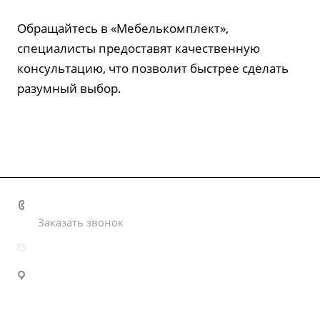
Обращайтесь в
«Мебелькомплект»
,
специалисты предоставят качественную
консультацию, что позволит быстрее сделать
разумный выбор.
+7 920 186 17 57
Заказать звонок
info@kupiti-kuhni.ru
г. Тверь, пр-кт Калинина, д.17 (ТЦ Калина), 2 этаж,
отдел "Мебелькомплект"