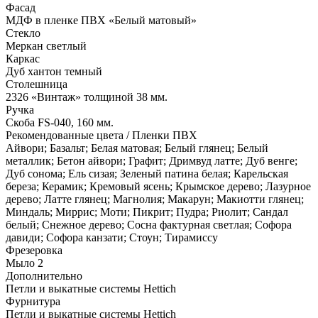
Фасад
МДФ в пленке ПВХ «Белый матовый»
Стекло
Меркан светлый
Каркас
Дуб хантон темный
Столешница
2326 «Винтаж» толщиной 38 мм.
Ручка
Скоба FS-040, 160 мм.
Рекомендованные цвета / Пленки ПВХ
Айвори; Базальт; Белая матовая; Белый глянец; Белый
металлик; Бетон айвори; Графит; Дримвуд латте; Дуб венге;
Дуб сонома; Ель сизая; Зеленый патина белая; Карельская
береза; Керамик; Кремовый ясень; Крымское дерево; Лазурное
дерево; Латте глянец; Магнолия; Макарун; Макиотти глянец;
Миндаль; Миррис; Моти; Пикрит; Пудра; Риолит; Сандал
белый; Снежное дерево; Сосна фактурная светлая; Софора
давиди; Софора канзати; Стоун; Тирамиссу
Фрезеровка
Мыло 2
Дополнительно
Петли и выкатные системы Hettich
Фурнитура
Петли и выкатные системы Hettich