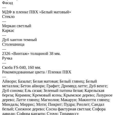
Фасад
—
МДФ в пленке ПВХ «Белый матовый»
Стекло
—
Меркан светлый
Каркас
—
Дуб хантон темный
Столешница
—
2326 «Винтаж» толщиной 38 мм.
Ручка
—
Скоба FS-040, 160 мм.
Рекомендованные цвета / Пленки ПВХ
—
Айвори; Базальт; Белая матовая; Белый глянец; Белый
металлик; Бетон айвори; Графит; Дримвуд латте; Дуб венге;
Дуб сонома; Ель сизая; Зеленый патина белая; Карельская
береза; Керамик; Кремовый ясень; Крымское дерево; Лазурное
дерево; Латте глянец; Магнолия; Макарун; Макиотти глянец;
Миндаль; Миррис; Моти; Пикрит; Пудра; Риолит; Сандал
белый; Снежное дерево; Сосна фактурная светлая; Софора
давиди; Софора канзати; Стоун; Тирамиссу