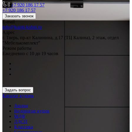
+7 920 186 17 57
+7 920 186 17 57
Заказать звонок
E-mail
info@kupiti-kuhni.ru
Адрес
г. Тверь, пр-кт Калинина, д.17 (ТЦ Калина), 2 этаж, отдел
"Мебелькомплект"
Режим работы
Ежедневно с 10 до 19 часов
Задать вопрос
Каталог кухонь
Акции
Недорогие кухни
МДФ
ЛДСП
Классика