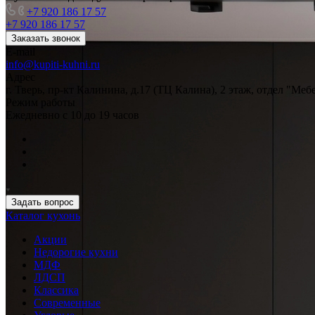
+7 920 186 17 57
+7 920 186 17 57
Заказать звонок
E-mail
info@kupiti-kuhni.ru
Адрес
г. Тверь, пр-кт Калинина, д.17 (ТЦ Калина), 2 этаж, отдел "Ме
Режим работы
Ежедневно с 10 до 19 часов
Задать вопрос
Каталог кухонь
Акции
Недорогие кухни
МДФ
ЛДСП
Классика
Современные