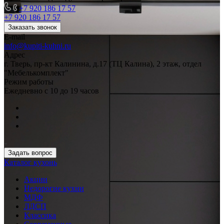
+7 920 186 17 57
+7 920 186 17 57
Заказать звонок
E-mail
info@kupiti-kuhni.ru
Адрес
г. Тверь, пр-кт Калинина, д.17 (ТЦ Калина), 2 этаж, отдел
"Мебелькомплект"
Режим работы
Ежедневно с 10 до 19 часов
Задать вопрос
Каталог кухонь
Акции
Недорогие кухни
МДФ
ЛДСП
Классика