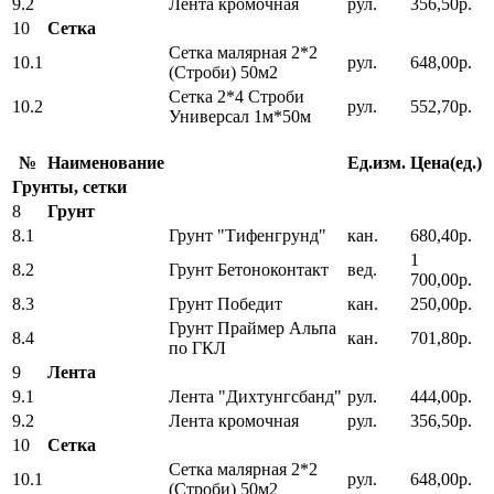
9.2
Лента кромочная
рул.
356,50р.
10
Сетка
Сетка малярная 2*2
10.1
рул.
648,00р.
(Строби) 50м2
Сетка 2*4 Строби
10.2
рул.
552,70р.
Универсал 1м*50м
№
Наименование
Ед.изм.
Цена(ед.)
Грунты, сетки
8
Грунт
8.1
Грунт "Тифенгрунд"
кан.
680,40р.
1
8.2
Грунт Бетоноконтакт
вед.
700,00р.
8.3
Грунт Победит
кан.
250,00р.
Грунт Праймер Альпа
8.4
кан.
701,80р.
по ГКЛ
9
Лента
9.1
Лента "Дихтунгсбанд"
рул.
444,00р.
9.2
Лента кромочная
рул.
356,50р.
10
Сетка
Сетка малярная 2*2
10.1
рул.
648,00р.
(Строби) 50м2