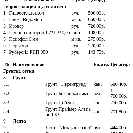
Гидроизоляция и утеплители
1
Гидростеклоизол
рул.
500,00р.
2
Глимс ВодоStop
меш.
660,00р.
3
Изовер
рул.
720,00р.
4
Пенополистирол 1,2*1,2*0,05
лист
108,00р.
5
Пенофол 6 мм
м.кв.
275,00р.
6
Пергамин
рул.
220,00р.
7
Руберойд РКП-350
рул.
143,75р.
№
Наименование
Ед.изм.
Цена(ед.)
Грунты, сетки
8
Грунт
8.1
Грунт "Тифенгрунд"
кан.
680,40р.
1
8.2
Грунт Бетоноконтакт
вед.
700,00р.
8.3
Грунт Победит
кан.
250,00р.
Грунт Праймер Альпа
8.4
кан.
701,80р.
по ГКЛ
9
Лента
9.1
Лента "Дихтунгсбанд"
рул.
444,00р.