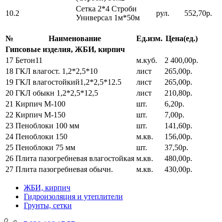
Сетка 2*4 Строби
10.2
рул.
552,70р.
Универсал 1м*50м
№
Наименование
Ед.изм.
Цена(ед.)
Гипсовые изделия, ЖБИ, кирпич
17
Бетон11
м.куб.
2 400,00р.
18
ГКЛ влагост. 1,2*2,5*10
лист
265,00р.
19
ГКЛ влагостойкий1,2*2,5*12.5
лист
265,00р.
20
ГКЛ обыкн 1,2*2,5*12,5
лист
210,80р.
21
Кирпич М-100
шт.
6,20р.
22
Кирпич М-150
шт.
7,00р.
23
Пеноблоки 100 мм
шт.
141,60р.
24
Пеноблоки 150
м.кв.
156,00р.
25
Пеноблоки 75 мм
шт.
37,50р.
26
Плита пазогребневая влагостойкая
м.кв.
480,00р.
27
Плита пазогребневая обычн.
м.кв.
430,00р.
ЖБИ, кирпич
Гидроизоляция и утеплители
Грунты, сетки